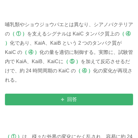
哺乳類やショウジョウバエとは異なり、シアノバクテリア
の
（ ① ）
を支えるシグナルは KaiC タンパク質上の
（ ④
）
化であり、KaiA、KaiB という 2 つのタンパク質が
KaiC の
（ ④ ）
化の量を適切に制御する。実際に、試験管
内で KaiA、KaiB、KaiCに
（ ⑤ ）
を加えて反応させるだ
けで、約 24 時間周期の KaiC の
（ ④ ）
化の変化が再現さ
れる。
回答
（ ① ）
は、様々な外界の変化にかく乱され、容易に約 24