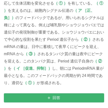
応して生体活動を変化させる
（ ① ）
を有している。
（ ①
）
を支えるのは、細胞内シグナル伝達の
（ ア ［正、
負］）
のフィードバックであるが、用いられるシグナルは
種によって異なる。例えば哺乳類やショウジョウバエでは
遺伝子の発現制御が重要である。ショウジョウバエにおい
て中心的な役割を果たす Period 遺伝子から
（ ② ）
される
mRNA の量は、日中に蓄積して夜早くにピークを迎え、
mRNA から
（ ③ ）
されるタンパク質の量は夜中にピーク
を迎える。このタンパク質は、Period 遺伝子自身の
（ ②
）
を
（ イ ［促進、抑制］）
し、朝には PeriodmRNA 量が
最小となる。このフィードバックの周期が約 24 時間であ
り、適切な
（ ① ）
が形成される。
回答