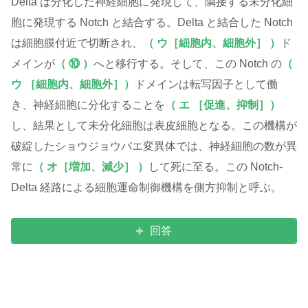
Delta は分化した神経細胞に発現して、隣接する未分化細
胞に発現する Notch と結合する。Delta と結合した Notch
は細胞膜付近で切断され、
（ ウ［細胞内、細胞外］ ）
ド
メインが
（ ⑩ ）
へと移行する。そして、この Notch の
（
ウ ［細胞内、細胞外］）
ドメインは転写因子として働
き、神経細胞に分化することを
（ エ ［促進、抑制］）
し、結果として未分化細胞は表皮細胞となる。この機構が
破綻したショウジョウバエ変異体では、神経細胞の数が異
常に
（ オ［増加、減少］ ）
して死に至る。この Notch-
Delta 経路による細胞運命制御機構を側方抑制と呼ぶ。
回答