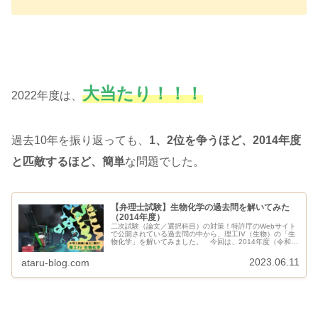
大当たり！！！
2022年度は、
過去10年を振り返っても、
1、2位を争うほど、2014年度
と匹敵するほど、簡単
な問題でした。
【弁理士試験】生物化学の過去問を解いてみた
（2014年度）
二次試験（論文／選択科目）の対策！特許庁のWebサイト
で公開されている過去問の中から、理工IV（生物）の「生
物化学」を解いてみました。 今回は、2014年度（令和
26年）の問題です。 ボクなりの回答と、ボクが考えた派
生問題を共有させていただ...
2023.06.11
ataru-blog.com