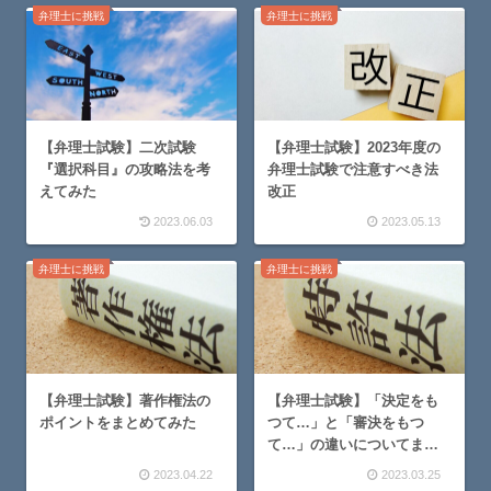
弁理士に挑戦
弁理士に挑戦
【弁理士試験】二次試験
【弁理士試験】2023年度の
『選択科目』の攻略法を考
弁理士試験で注意すべき法
えてみた
改正
2023.06.03
2023.05.13
弁理士に挑戦
弁理士に挑戦
【弁理士試験】著作権法の
【弁理士試験】「決定をも
ポイントをまとめてみた
つて…」と「審決をもつ
て…」の違いについてまと
めてみた
2023.04.22
2023.03.25