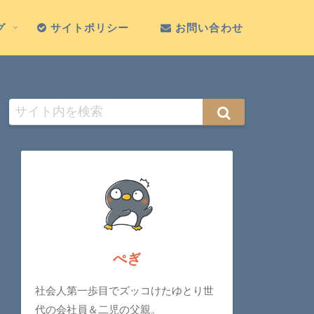
グ
サイトポリシー
お問い合わせ
ぺぎ
社会人第一歩目でズッコけたゆとり世
代の会社員＆二児の父親。