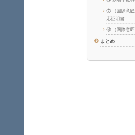
⑥ 割増手数
⑦ （国際意
応証明書
⑧ （国際意
まとめ