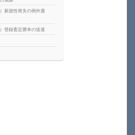
料の免除
匠）新規性喪失の例外適
匠）登録査定謄本の送達