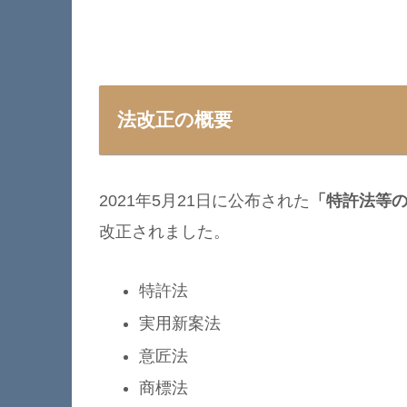
法改正の概要
2021年5月21日に公布された
「特許法等
改正されました。
特許法
実用新案法
意匠法
商標法