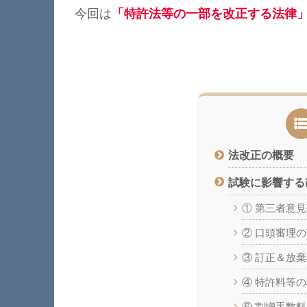
今回は
「特許法等の一部を改正する法律
法改正の概要
試験に影響する
① 第三者意
② 口頭審理の
③ 訂正＆放
④ 特許料等