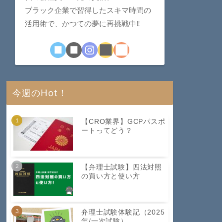
ブラック企業で習得したスキマ時間の
活用術で、かつての夢に再挑戦中‼︎
今週のHot！
【CRO業界】GCPパスポ
ートってどう？
【弁理士試験】四法対照
の買い方と使い方
弁理士試験体験記（2025
年/一次試験）