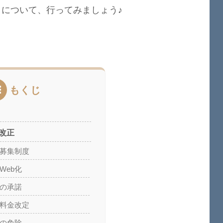
」
について、行ってみましょう♪
もくじ
改正
見募集制度
Web化
棄の承諾
の料金改定