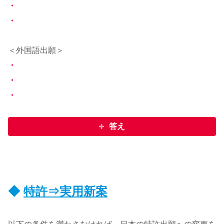
・
・
＜外国語出願＞
・
・
・
答え
◆
特許⇒実用新案