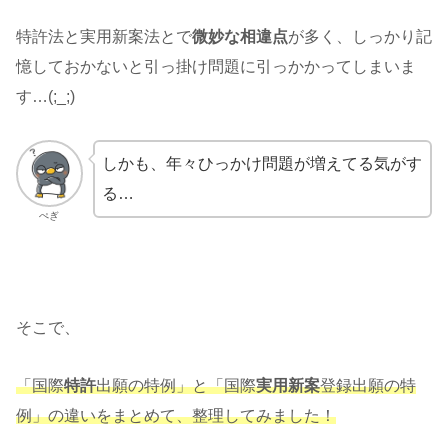
特許法と実用新案法とで
微妙な相違点
が多く、しっかり記
憶しておかないと引っ掛け問題に引っかかってしまいま
す…(;_;)
しかも、年々ひっかけ問題が増えてる気がす
る…
ぺぎ
そこで、
「国際
特許
出願の特例」と「国際
実用新案
登録出願の特
例」の違いをまとめて、整理してみました！