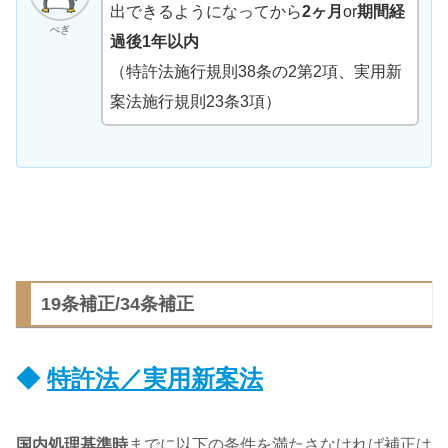
出できるようになってから
2ヶ月
or
期間経
ぺぎ
過後1年以内
（特許法施行規則38条の2第2項、実用新
案法施行規則23条3項）
19条補正/34条補正
◆
特許法／実用新案法
国内処理基準時
までに以下の条件を満たさなければ補正は