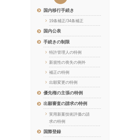
国内移行手続き
19条補正/34条補正
国内公表
手続きの制限
特許管理人の特例
新規性の喪失の例外
補正の特例
出願変更の特例
優先権の主張の特例
出願審査の請求の特例
実用新案技術評価の請
求の特例
国際登録