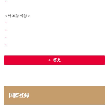
・
＜外国語出願＞
・
・
・
・
答え
国際登録