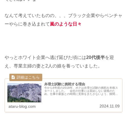
なんて考えていたものの、、、ブラック企業やらベンチャ
ーやらに巻き込まれて
嵐のような日々
やっとホワイト企業へ逃げ延びた頃には
20代後半
を迎
え、専業主婦の妻と2人の娘を養っていました。
弁理士試験に挑戦する理由
今から6年前の2018年、ボクは弁理士試験の挑戦を本格ス
タートしました。 会社の仕事には直結しない資格のた
め、仕事や家族との時間に支障をきたさないよう、隙間時
間を駆使して少しずつ勉強を進めています。 なぜ弁理
士に挑戦するのか？どんなビジョ...
2024.11.09
ataru-blog.com