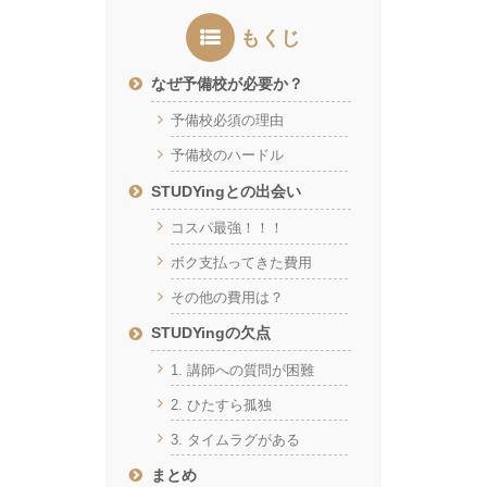
もくじ
なぜ予備校が必要か？
予備校必須の理由
予備校のハードル
STUDYingとの出会い
コスパ最強！！！
ボク支払ってきた費用
その他の費用は？
STUDYingの欠点
1. 講師への質問が困難
2. ひたすら孤独
3. タイムラグがある
まとめ