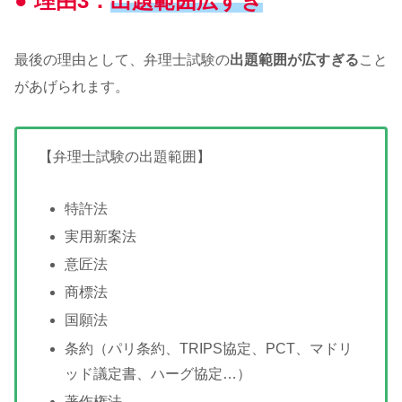
● 理由3：
出題範囲広すぎ
最後の理由として、弁理士試験の
出題範囲が広すぎる
こと
があげられます。
【弁理士試験の出題範囲】
特許法
実用新案法
意匠法
商標法
国願法
条約（パリ条約、TRIPS協定、PCT、マドリ
ッド議定書、ハーグ協定…）
著作権法