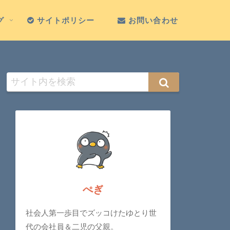
グ
サイトポリシー
お問い合わせ
ぺぎ
社会人第一歩目でズッコけたゆとり世
代の会社員＆二児の父親。