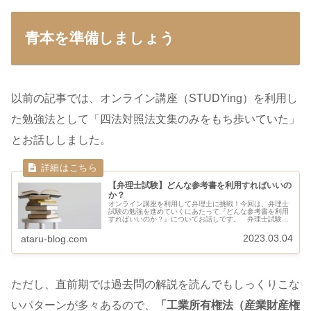
青本を準備しましょう
以前の記事では、オンライン講座（STUDYing）を利用し
た勉強法として「四法対照法文集のみをもち歩いていた」
とお話ししました。
【弁理士試験】どんな参考書を利用すればいいの
か？
オンライン講座を利用して弁理士に挑戦！今回は、弁理士
試験の勉強を進めていくにあたって『どんな参考書を利用
すればいいのか？』についてお話しです。 弁理士試験の
勉強を始めてはみたものの、、、何を準備すればいいのか
わからなーーい！(>_<) そん...
2023.03.04
ataru-blog.com
ただし、直前期では過去問の解説を読んでもしっくりこな
いパターンが多々あるので、
「工業所有権法（産業財産権