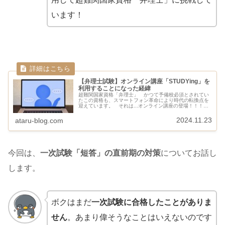
います！
【弁理士試験】オンライン講座「STUDYing」を
利用することになった経緯
超難関国家資格「弁理士」 かつて予備校必須とされてい
たこの資格も、スマートフォン革命により時代の転換点を
迎えています。 それは...オンライン講座の登場！！！動
画配信を用いたこの新しいツールの登場により、圧倒的安
価に、そしてスキマ時間を最大...
2024.11.23
ataru-blog.com
今回は、
一次試験「短答」の直前期の対策
についてお話し
します。
ボクはまだ
一次試験に合格したことがありま
せん
。あまり偉そうなことはいえないのです