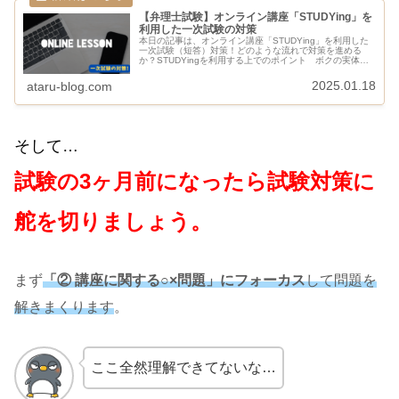
【弁理士試験】オンライン講座「STUDYing」を
利用した一次試験の対策
本日の記事は、オンライン講座「STUDYing」を利用した
一次試験（短答）対策！どのような流れで対策を進める
か？STUDYingを利用する上でのポイント ボクの実体験
にもとづいて、情報共有をさせていただきます(* .ˬ.))
STUDYin...
2025.01.18
ataru-blog.com
そして…
試験の3ヶ月前になったら試験対策に
舵を切りましょう。
まず
「② 講座に関する○×問題」にフォーカス
して問題を
解きまくります
。
ここ全然理解できてないな…