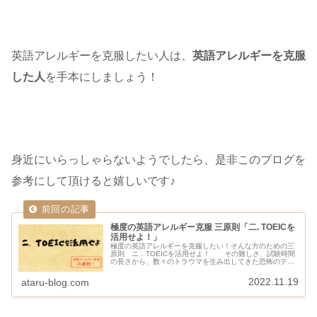
英語アレルギーを克服したい人は、
英語アレルギーを克服
した人
を手本にしましょう！
身近にいらっしゃらないようでしたら、是非このブログを
参考にして頂けると嬉しいです♪
極度の英語アレルギー克服 三原則「二. TOEICを
活用せよ！」
極度の英語アレルギーを克服したい！そんな方のための三
原則 ニ．TOEICを活用せよ！ その難しさ、試験時間
の長さから、数々のトラウマを生み出してきた恐怖のテス
ト TOEIC！！！ この名前を聞くだけでウンザリして
しまう人も多いはず…ぺぎ...
2022.11.19
ataru-blog.com