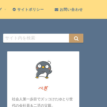
グ
サイトポリシー
お問い合わせ
ぺぎ
社会人第一歩目でズッコけたゆとり世
代の会社員＆二児の父親。