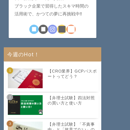
ブラック企業で習得したスキマ時間の
活用術で、かつての夢に再挑戦中‼︎
今週のHot！
【CRO業界】GCPパスポ
ートってどう？
【弁理士試験】四法対照
の買い方と使い方
【弁理士試験】「不責事
由」と「故意でない」の