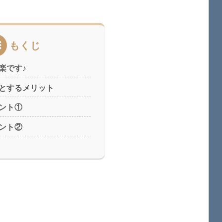
もくじ
楽です♪
とするメリット
ント①
ント②