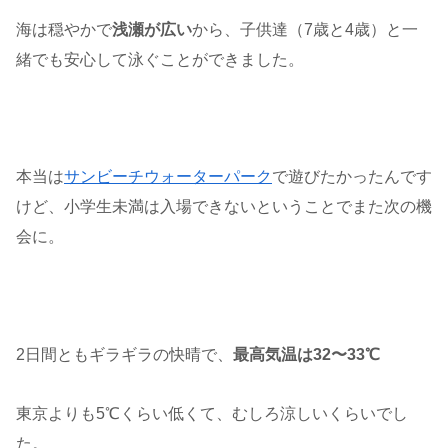
海は穏やかで
浅瀬が広い
から、子供達（7歳と4歳）と一
緒でも安心して泳ぐことができました。
本当は
サンビーチウォーターパーク
で遊びたかったんです
けど、小学生未満は入場できないということでまた次の機
会に。
2日間ともギラギラの快晴で、
最高気温は32〜33℃
東京よりも5℃くらい低くて、むしろ涼しいくらいでし
た。