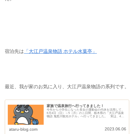
宿泊先は
「大江戸温泉物語 ホテル水葉亭」
最近、我が家のお気に入り、大江戸温泉物語の系列です。
家族で温泉旅行へ行ってきました！
今年から小学生になった長女の運動会の代休を活用して、
6月4日（日）～5（月）のニ日間、栃木県の「大江戸温泉
物語 鬼怒川観光ホテル」へ行ってきました。 実は、4ヶ
月前のスキー旅行で泊まった場所と同じ温泉旅館です。
スキー旅行の際は、とにかくコ...
2023.06.06
ataru-blog.com