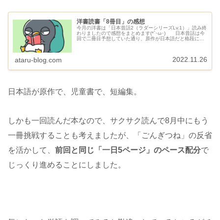
洋書読書「8冊目」の感想
今月の洋書は「日本昔話2（ラダーシリーズLv.1）」読み終
わりましたので感想をまとめます(*`･ω･)ゞ 日本昔話は今
回で二冊目予想していた通り、原作が日本語だと格段に読
みやすいです(๑>◡<๑)隅々まで理解することができまし
た。 収録され...
2022.11.26
ataru-blog.com
日本語が原作で、児童書で、短編集。
しかも一回読んだ本なので、サクサク読んで8月中にもう
一冊挑戦することも考えましたが、「ごんぎつね」の反省
を活かして、
前回と同じ「一日5ページ」のペース配分
で
じっくり進めることにしました。